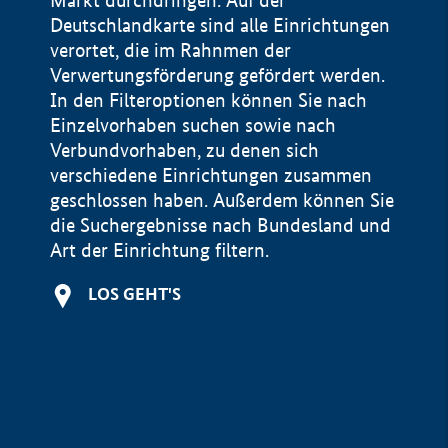
Markt durchdringen. Auf der
Deutschlandkarte sind alle Einrichtungen
verortet, die im Rahnmen der
Verwertungsförderung gefördert werden.
In den Filteroptionen können Sie nach
Einzelvorhaben suchen sowie nach
Verbundvorhaben, zu denen sich
verschiedene Einrichtungen zusammen
geschlossen haben. Außerdem können Sie
die Suchergebnisse nach Bundesland und
Art der Einrichtung filtern.
+
LOS GEHT'S
−
Impressum
Datenschutzerklärung und Haftungsausschluss
100 km
© Geobasis-DE / BKG 2015
BMWE, 2026 ©