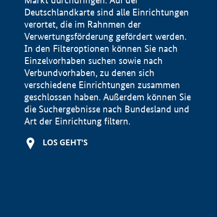
Markt durchdringen. Auf der
Deutschlandkarte sind alle Einrichtungen
verortet, die im Rahnmen der
Verwertungsförderung gefördert werden.
In den Filteroptionen können Sie nach
Einzelvorhaben suchen sowie nach
Verbundvorhaben, zu denen sich
verschiedene Einrichtungen zusammen
geschlossen haben. Außerdem können Sie
die Suchergebnisse nach Bundesland und
Art der Einrichtung filtern.
+
LOS GEHT'S
−
Impressum
Datenschutzerklärung und Haftungsausschluss
100 km
© Geobasis-DE / BKG 2015
BMWE, 2026 ©