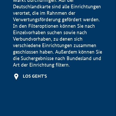
Markt durchdringen. Auf der
Deutschlandkarte sind alle Einrichtungen
verortet, die im Rahnmen der
Verwertungsförderung gefördert werden.
In den Filteroptionen können Sie nach
Einzelvorhaben suchen sowie nach
Verbundvorhaben, zu denen sich
verschiedene Einrichtungen zusammen
geschlossen haben. Außerdem können Sie
die Suchergebnisse nach Bundesland und
Art der Einrichtung filtern.
+
LOS GEHT'S
−
Impressum
Datenschutzerklärung und Haftungsausschluss
100 km
© Geobasis-DE / BKG 2015
BMWE, 2026 ©