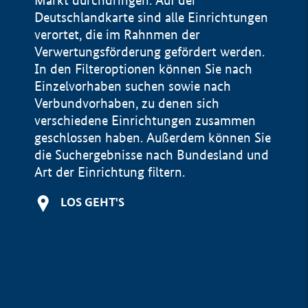
Markt durchdringen. Auf der
Deutschlandkarte sind alle Einrichtungen
verortet, die im Rahnmen der
Verwertungsförderung gefördert werden.
In den Filteroptionen können Sie nach
Einzelvorhaben suchen sowie nach
Verbundvorhaben, zu denen sich
verschiedene Einrichtungen zusammen
geschlossen haben. Außerdem können Sie
die Suchergebnisse nach Bundesland und
Art der Einrichtung filtern.
+
LOS GEHT'S
−
Impressum
Datenschutzerklärung und Haftungsausschluss
100 km
© Geobasis-DE / BKG 2015
BMWE, 2026 ©