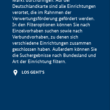
Markt durchdringen. Auf der
Deutschlandkarte sind alle Einrichtungen
verortet, die im Rahnmen der
Verwertungsförderung gefördert werden.
In den Filteroptionen können Sie nach
Einzelvorhaben suchen sowie nach
Verbundvorhaben, zu denen sich
verschiedene Einrichtungen zusammen
geschlossen haben. Außerdem können Sie
die Suchergebnisse nach Bundesland und
Art der Einrichtung filtern.
+
LOS GEHT'S
−
Impressum
Datenschutzerklärung und Haftungsausschluss
100 km
© Geobasis-DE / BKG 2015
BMWE, 2026 ©