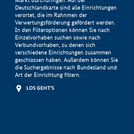
Markt durchdringen. Auf der
Deutschlandkarte sind alle Einrichtungen
verortet, die im Rahnmen der
Verwertungsförderung gefördert werden.
In den Filteroptionen können Sie nach
Einzelvorhaben suchen sowie nach
Verbundvorhaben, zu denen sich
verschiedene Einrichtungen zusammen
geschlossen haben. Außerdem können Sie
die Suchergebnisse nach Bundesland und
Art der Einrichtung filtern.
+
LOS GEHT'S
−
Impressum
Datenschutzerklärung und Haftungsausschluss
100 km
© Geobasis-DE / BKG 2015
BMWE, 2026 ©