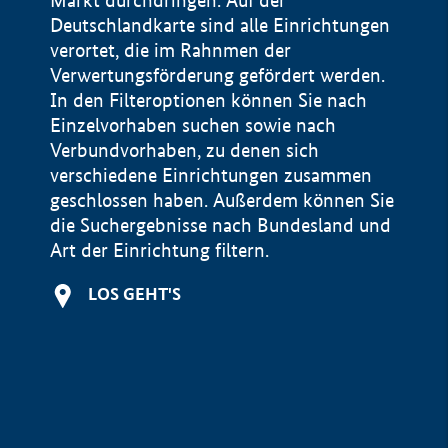
Markt durchdringen. Auf der
Deutschlandkarte sind alle Einrichtungen
verortet, die im Rahnmen der
Verwertungsförderung gefördert werden.
In den Filteroptionen können Sie nach
Einzelvorhaben suchen sowie nach
Verbundvorhaben, zu denen sich
verschiedene Einrichtungen zusammen
geschlossen haben. Außerdem können Sie
die Suchergebnisse nach Bundesland und
Art der Einrichtung filtern.
+
LOS GEHT'S
−
Impressum
Datenschutzerklärung und Haftungsausschluss
100 km
© Geobasis-DE / BKG 2015
BMWE, 2026 ©