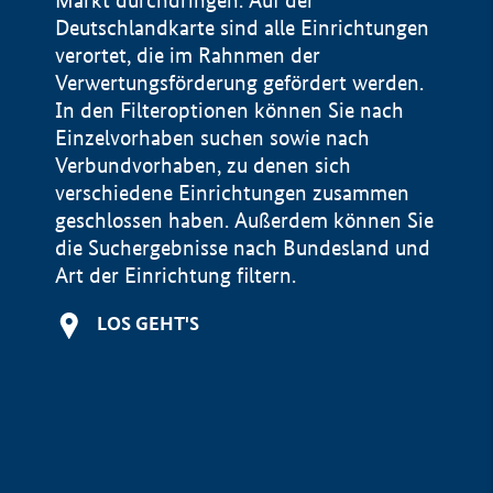
Markt durchdringen. Auf der
Deutschlandkarte sind alle Einrichtungen
verortet, die im Rahnmen der
Verwertungsförderung gefördert werden.
In den Filteroptionen können Sie nach
Einzelvorhaben suchen sowie nach
Verbundvorhaben, zu denen sich
verschiedene Einrichtungen zusammen
geschlossen haben. Außerdem können Sie
die Suchergebnisse nach Bundesland und
Art der Einrichtung filtern.
+
LOS GEHT'S
−
Impressum
Datenschutzerklärung und Haftungsausschluss
100 km
© Geobasis-DE / BKG 2015
BMWE, 2026 ©