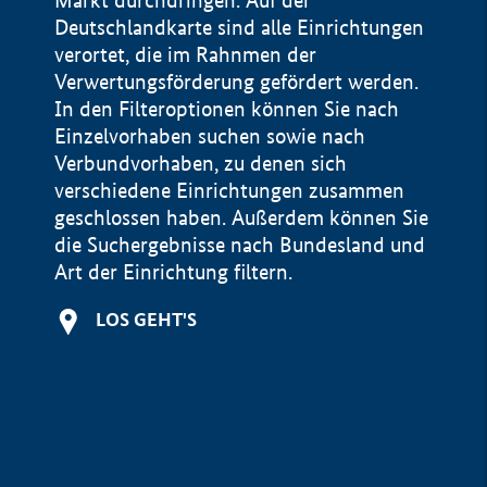
Markt durchdringen. Auf der
Deutschlandkarte sind alle Einrichtungen
verortet, die im Rahnmen der
Verwertungsförderung gefördert werden.
In den Filteroptionen können Sie nach
Einzelvorhaben suchen sowie nach
Verbundvorhaben, zu denen sich
verschiedene Einrichtungen zusammen
geschlossen haben. Außerdem können Sie
die Suchergebnisse nach Bundesland und
Art der Einrichtung filtern.
+
LOS GEHT'S
−
Impressum
Datenschutzerklärung und Haftungsausschluss
100 km
© Geobasis-DE / BKG 2015
BMWE, 2026 ©