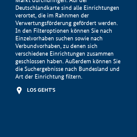
Markt durchdringen. Auf der
Deutschlandkarte sind alle Einrichtungen
verortet, die im Rahnmen der
Verwertungsförderung gefördert werden.
In den Filteroptionen können Sie nach
Einzelvorhaben suchen sowie nach
Verbundvorhaben, zu denen sich
verschiedene Einrichtungen zusammen
geschlossen haben. Außerdem können Sie
die Suchergebnisse nach Bundesland und
Art der Einrichtung filtern.
+
LOS GEHT'S
−
Impressum
Datenschutzerklärung und Haftungsausschluss
100 km
© Geobasis-DE / BKG 2015
BMWE, 2026 ©