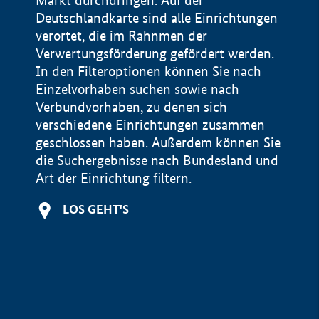
Markt durchdringen. Auf der
Deutschlandkarte sind alle Einrichtungen
verortet, die im Rahnmen der
Verwertungsförderung gefördert werden.
In den Filteroptionen können Sie nach
Einzelvorhaben suchen sowie nach
Verbundvorhaben, zu denen sich
verschiedene Einrichtungen zusammen
geschlossen haben. Außerdem können Sie
die Suchergebnisse nach Bundesland und
Art der Einrichtung filtern.
+
LOS GEHT'S
−
Impressum
Datenschutzerklärung und Haftungsausschluss
100 km
© Geobasis-DE / BKG 2015
BMWE, 2026 ©