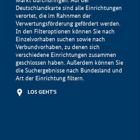
Markt durchdringen. Auf der
Deutschlandkarte sind alle Einrichtungen
verortet, die im Rahnmen der
Verwertungsförderung gefördert werden.
In den Filteroptionen können Sie nach
Einzelvorhaben suchen sowie nach
Verbundvorhaben, zu denen sich
verschiedene Einrichtungen zusammen
geschlossen haben. Außerdem können Sie
die Suchergebnisse nach Bundesland und
Art der Einrichtung filtern.
+
LOS GEHT'S
−
Impressum
Datenschutzerklärung und Haftungsausschluss
100 km
© Geobasis-DE / BKG 2015
BMWE, 2026 ©