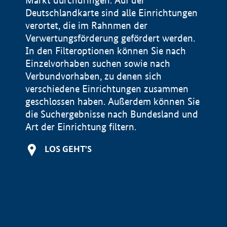
Markt durchdringen. Auf der
Deutschlandkarte sind alle Einrichtungen
verortet, die im Rahnmen der
Verwertungsförderung gefördert werden.
In den Filteroptionen können Sie nach
Einzelvorhaben suchen sowie nach
Verbundvorhaben, zu denen sich
verschiedene Einrichtungen zusammen
geschlossen haben. Außerdem können Sie
die Suchergebnisse nach Bundesland und
Art der Einrichtung filtern.
+
LOS GEHT'S
−
Impressum
Datenschutzerklärung und Haftungsausschluss
100 km
© Geobasis-DE / BKG 2015
BMWE, 2026 ©