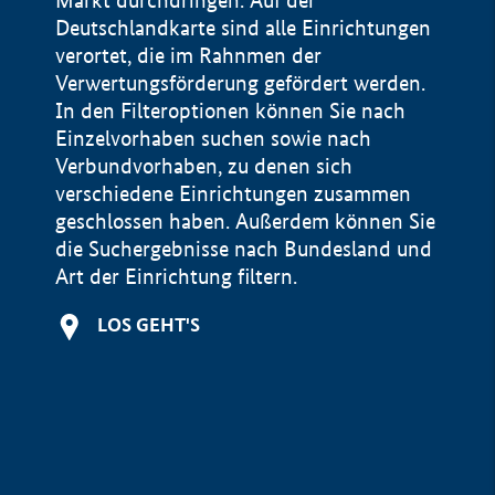
Markt durchdringen. Auf der
Deutschlandkarte sind alle Einrichtungen
verortet, die im Rahnmen der
Verwertungsförderung gefördert werden.
In den Filteroptionen können Sie nach
Einzelvorhaben suchen sowie nach
Verbundvorhaben, zu denen sich
verschiedene Einrichtungen zusammen
geschlossen haben. Außerdem können Sie
die Suchergebnisse nach Bundesland und
Art der Einrichtung filtern.
+
LOS GEHT'S
−
Impressum
Datenschutzerklärung und Haftungsausschluss
100 km
© Geobasis-DE / BKG 2015
BMWE, 2026 ©