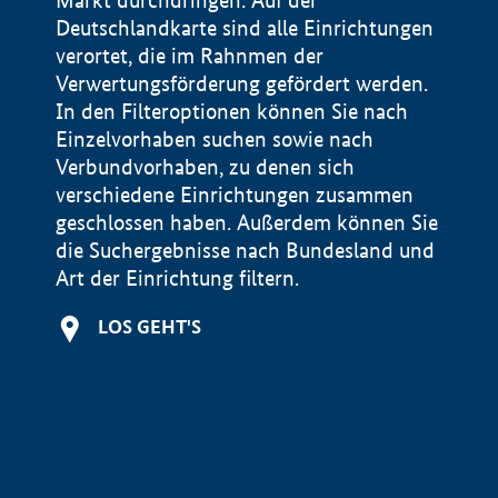
Markt durchdringen. Auf der
Deutschlandkarte sind alle Einrichtungen
verortet, die im Rahnmen der
Verwertungsförderung gefördert werden.
In den Filteroptionen können Sie nach
Einzelvorhaben suchen sowie nach
Verbundvorhaben, zu denen sich
verschiedene Einrichtungen zusammen
geschlossen haben. Außerdem können Sie
die Suchergebnisse nach Bundesland und
Art der Einrichtung filtern.
+
LOS GEHT'S
−
Impressum
Datenschutzerklärung und Haftungsausschluss
100 km
© Geobasis-DE / BKG 2015
BMWE, 2026 ©