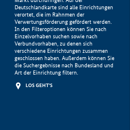
Markt durchdringen. Auf der
Deutschlandkarte sind alle Einrichtungen
verortet, die im Rahnmen der
Verwertungsförderung gefördert werden.
In den Filteroptionen können Sie nach
Einzelvorhaben suchen sowie nach
Verbundvorhaben, zu denen sich
verschiedene Einrichtungen zusammen
geschlossen haben. Außerdem können Sie
die Suchergebnisse nach Bundesland und
Art der Einrichtung filtern.
+
LOS GEHT'S
−
Impressum
Datenschutzerklärung und Haftungsausschluss
100 km
© Geobasis-DE / BKG 2015
BMWE, 2026 ©