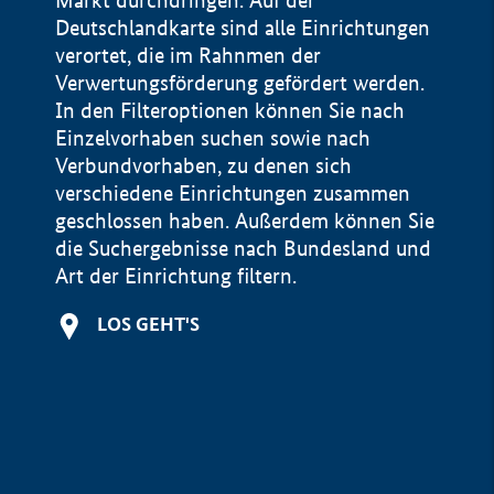
Markt durchdringen. Auf der
Deutschlandkarte sind alle Einrichtungen
verortet, die im Rahnmen der
Verwertungsförderung gefördert werden.
In den Filteroptionen können Sie nach
Einzelvorhaben suchen sowie nach
Verbundvorhaben, zu denen sich
verschiedene Einrichtungen zusammen
geschlossen haben. Außerdem können Sie
die Suchergebnisse nach Bundesland und
Art der Einrichtung filtern.
+
LOS GEHT'S
−
Impressum
Datenschutzerklärung und Haftungsausschluss
100 km
© Geobasis-DE / BKG 2015
BMWE, 2026 ©