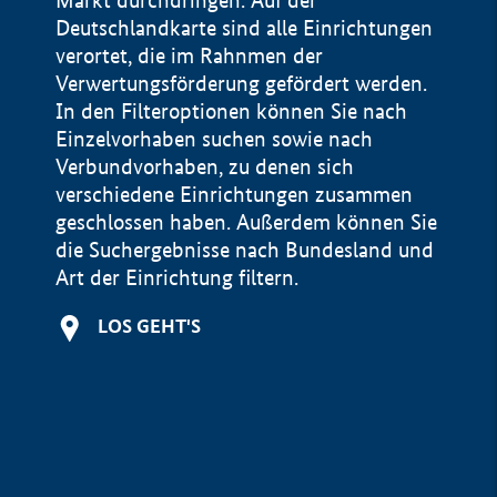
Markt durchdringen. Auf der
Deutschlandkarte sind alle Einrichtungen
verortet, die im Rahnmen der
Verwertungsförderung gefördert werden.
In den Filteroptionen können Sie nach
Einzelvorhaben suchen sowie nach
Verbundvorhaben, zu denen sich
verschiedene Einrichtungen zusammen
geschlossen haben. Außerdem können Sie
die Suchergebnisse nach Bundesland und
Art der Einrichtung filtern.
+
LOS GEHT'S
−
Impressum
Datenschutzerklärung und Haftungsausschluss
100 km
© Geobasis-DE / BKG 2015
BMWE, 2026 ©