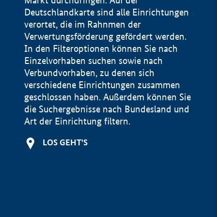
Markt durchdringen. Auf der
Deutschlandkarte sind alle Einrichtungen
verortet, die im Rahnmen der
Verwertungsförderung gefördert werden.
In den Filteroptionen können Sie nach
Einzelvorhaben suchen sowie nach
Verbundvorhaben, zu denen sich
verschiedene Einrichtungen zusammen
geschlossen haben. Außerdem können Sie
die Suchergebnisse nach Bundesland und
Art der Einrichtung filtern.
+
LOS GEHT'S
−
Impressum
Datenschutzerklärung und Haftungsausschluss
100 km
© Geobasis-DE / BKG 2015
BMWE, 2026 ©