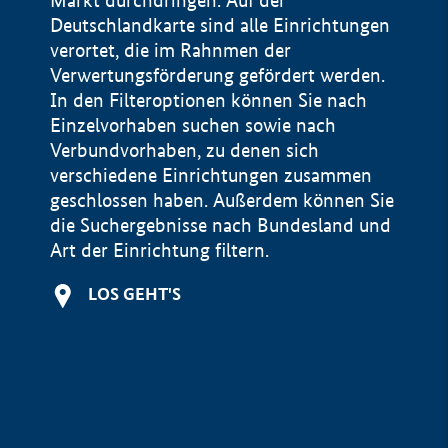
Markt durchdringen. Auf der
Deutschlandkarte sind alle Einrichtungen
verortet, die im Rahnmen der
Verwertungsförderung gefördert werden.
In den Filteroptionen können Sie nach
Einzelvorhaben suchen sowie nach
Verbundvorhaben, zu denen sich
verschiedene Einrichtungen zusammen
geschlossen haben. Außerdem können Sie
die Suchergebnisse nach Bundesland und
Art der Einrichtung filtern.
+
LOS GEHT'S
−
Impressum
Datenschutzerklärung und Haftungsausschluss
100 km
© Geobasis-DE / BKG 2015
BMWE, 2026 ©