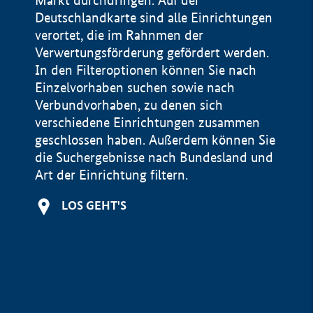
Markt durchdringen. Auf der
Deutschlandkarte sind alle Einrichtungen
verortet, die im Rahnmen der
Verwertungsförderung gefördert werden.
In den Filteroptionen können Sie nach
Einzelvorhaben suchen sowie nach
Verbundvorhaben, zu denen sich
verschiedene Einrichtungen zusammen
geschlossen haben. Außerdem können Sie
die Suchergebnisse nach Bundesland und
Art der Einrichtung filtern.
+
LOS GEHT'S
−
Impressum
Datenschutzerklärung und Haftungsausschluss
100 km
© Geobasis-DE / BKG 2015
BMWE, 2026 ©