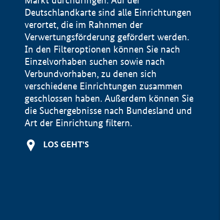
Markt durchdringen. Auf der
Deutschlandkarte sind alle Einrichtungen
verortet, die im Rahnmen der
Verwertungsförderung gefördert werden.
In den Filteroptionen können Sie nach
Einzelvorhaben suchen sowie nach
Verbundvorhaben, zu denen sich
verschiedene Einrichtungen zusammen
geschlossen haben. Außerdem können Sie
die Suchergebnisse nach Bundesland und
Art der Einrichtung filtern.
+
LOS GEHT'S
−
Impressum
Datenschutzerklärung und Haftungsausschluss
100 km
© Geobasis-DE / BKG 2015
BMWE, 2026 ©