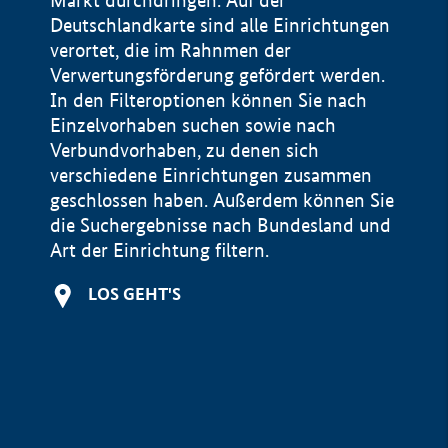
Markt durchdringen. Auf der
Deutschlandkarte sind alle Einrichtungen
verortet, die im Rahnmen der
Verwertungsförderung gefördert werden.
In den Filteroptionen können Sie nach
Einzelvorhaben suchen sowie nach
Verbundvorhaben, zu denen sich
verschiedene Einrichtungen zusammen
geschlossen haben. Außerdem können Sie
die Suchergebnisse nach Bundesland und
Art der Einrichtung filtern.
+
LOS GEHT'S
−
Impressum
Datenschutzerklärung und Haftungsausschluss
100 km
© Geobasis-DE / BKG 2015
BMWE, 2026 ©