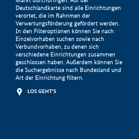
Markt durchdringen. Auf der
Deutschlandkarte sind alle Einrichtungen
verortet, die im Rahnmen der
Verwertungsförderung gefördert werden.
In den Filteroptionen können Sie nach
Einzelvorhaben suchen sowie nach
Verbundvorhaben, zu denen sich
verschiedene Einrichtungen zusammen
geschlossen haben. Außerdem können Sie
die Suchergebnisse nach Bundesland und
Art der Einrichtung filtern.
+
LOS GEHT'S
−
Impressum
Datenschutzerklärung und Haftungsausschluss
100 km
© Geobasis-DE / BKG 2015
BMWE, 2026 ©