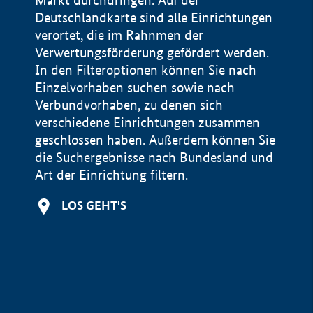
Markt durchdringen. Auf der
Deutschlandkarte sind alle Einrichtungen
verortet, die im Rahnmen der
Verwertungsförderung gefördert werden.
In den Filteroptionen können Sie nach
Einzelvorhaben suchen sowie nach
Verbundvorhaben, zu denen sich
verschiedene Einrichtungen zusammen
geschlossen haben. Außerdem können Sie
die Suchergebnisse nach Bundesland und
Art der Einrichtung filtern.
+
LOS GEHT'S
−
Impressum
Datenschutzerklärung und Haftungsausschluss
100 km
© Geobasis-DE / BKG 2015
BMWE, 2026 ©