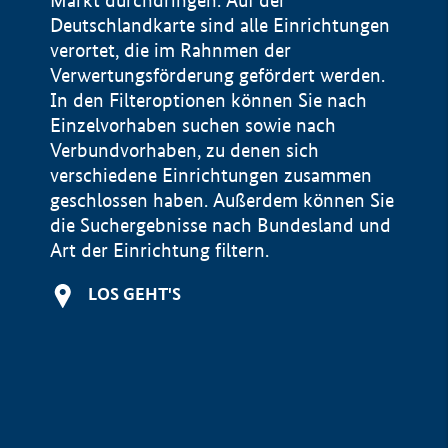
Markt durchdringen. Auf der
Deutschlandkarte sind alle Einrichtungen
verortet, die im Rahnmen der
Verwertungsförderung gefördert werden.
In den Filteroptionen können Sie nach
Einzelvorhaben suchen sowie nach
Verbundvorhaben, zu denen sich
verschiedene Einrichtungen zusammen
geschlossen haben. Außerdem können Sie
die Suchergebnisse nach Bundesland und
Art der Einrichtung filtern.
+
LOS GEHT'S
−
Impressum
Datenschutzerklärung und Haftungsausschluss
100 km
© Geobasis-DE / BKG 2015
BMWE, 2026 ©