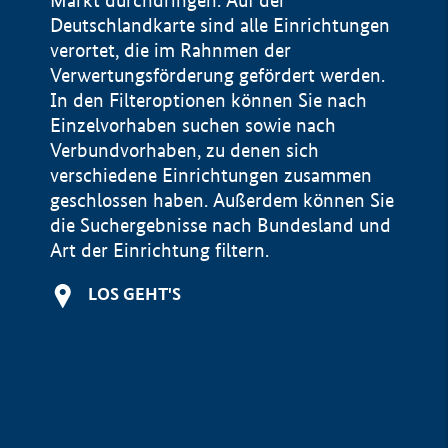
Markt durchdringen. Auf der
Deutschlandkarte sind alle Einrichtungen
verortet, die im Rahnmen der
Verwertungsförderung gefördert werden.
In den Filteroptionen können Sie nach
Einzelvorhaben suchen sowie nach
Verbundvorhaben, zu denen sich
verschiedene Einrichtungen zusammen
geschlossen haben. Außerdem können Sie
die Suchergebnisse nach Bundesland und
Art der Einrichtung filtern.
+
LOS GEHT'S
−
Impressum
Datenschutzerklärung und Haftungsausschluss
100 km
© Geobasis-DE / BKG 2015
BMWE, 2026 ©