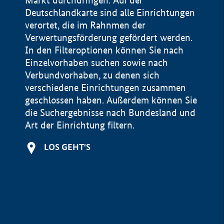
Markt durchdringen. Auf der
Deutschlandkarte sind alle Einrichtungen
verortet, die im Rahnmen der
Verwertungsförderung gefördert werden.
In den Filteroptionen können Sie nach
Einzelvorhaben suchen sowie nach
Verbundvorhaben, zu denen sich
verschiedene Einrichtungen zusammen
geschlossen haben. Außerdem können Sie
die Suchergebnisse nach Bundesland und
Art der Einrichtung filtern.
+
LOS GEHT'S
−
Impressum
Datenschutzerklärung und Haftungsausschluss
100 km
© Geobasis-DE / BKG 2015
BMWE, 2026 ©