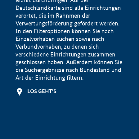
Markt durchdringen. Auf der
Deutschlandkarte sind alle Einrichtungen
verortet, die im Rahnmen der
Verwertungsförderung gefördert werden.
In den Filteroptionen können Sie nach
Einzelvorhaben suchen sowie nach
Verbundvorhaben, zu denen sich
verschiedene Einrichtungen zusammen
geschlossen haben. Außerdem können Sie
die Suchergebnisse nach Bundesland und
Art der Einrichtung filtern.
+
LOS GEHT'S
−
Impressum
Datenschutzerklärung und Haftungsausschluss
100 km
© Geobasis-DE / BKG 2015
BMWE, 2026 ©