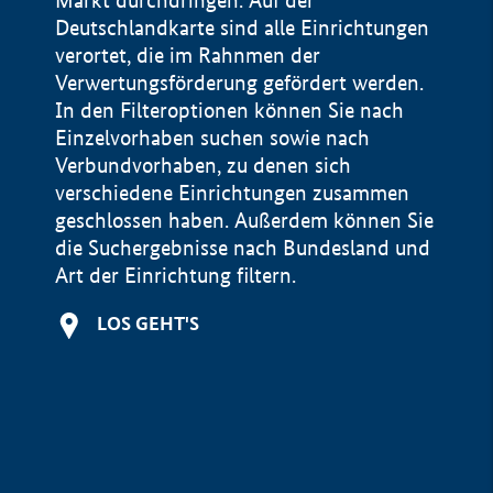
Markt durchdringen. Auf der
Deutschlandkarte sind alle Einrichtungen
verortet, die im Rahnmen der
Verwertungsförderung gefördert werden.
In den Filteroptionen können Sie nach
Einzelvorhaben suchen sowie nach
Verbundvorhaben, zu denen sich
verschiedene Einrichtungen zusammen
geschlossen haben. Außerdem können Sie
die Suchergebnisse nach Bundesland und
Art der Einrichtung filtern.
+
LOS GEHT'S
−
Impressum
Datenschutzerklärung und Haftungsausschluss
100 km
© Geobasis-DE / BKG 2015
BMWE, 2026 ©