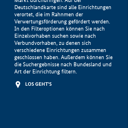
Markt durchdringen. Auf der
Deutschlandkarte sind alle Einrichtungen
verortet, die im Rahnmen der
Verwertungsförderung gefördert werden.
In den Filteroptionen können Sie nach
Einzelvorhaben suchen sowie nach
Verbundvorhaben, zu denen sich
verschiedene Einrichtungen zusammen
geschlossen haben. Außerdem können Sie
die Suchergebnisse nach Bundesland und
Art der Einrichtung filtern.
+
LOS GEHT'S
−
Impressum
Datenschutzerklärung und Haftungsausschluss
100 km
© Geobasis-DE / BKG 2015
BMWE, 2026 ©