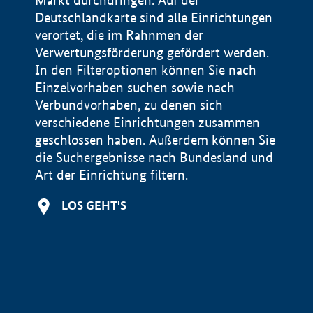
Markt durchdringen. Auf der
Deutschlandkarte sind alle Einrichtungen
verortet, die im Rahnmen der
Verwertungsförderung gefördert werden.
In den Filteroptionen können Sie nach
Einzelvorhaben suchen sowie nach
Verbundvorhaben, zu denen sich
verschiedene Einrichtungen zusammen
geschlossen haben. Außerdem können Sie
die Suchergebnisse nach Bundesland und
Art der Einrichtung filtern.
+
LOS GEHT'S
−
Impressum
Datenschutzerklärung und Haftungsausschluss
100 km
© Geobasis-DE / BKG 2015
BMWE, 2026 ©