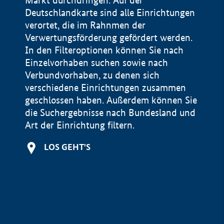
Markt durchdringen. Auf der
Deutschlandkarte sind alle Einrichtungen
verortet, die im Rahnmen der
Verwertungsförderung gefördert werden.
In den Filteroptionen können Sie nach
Einzelvorhaben suchen sowie nach
Verbundvorhaben, zu denen sich
verschiedene Einrichtungen zusammen
geschlossen haben. Außerdem können Sie
die Suchergebnisse nach Bundesland und
Art der Einrichtung filtern.
+
LOS GEHT'S
−
Impressum
Datenschutzerklärung und Haftungsausschluss
100 km
© Geobasis-DE / BKG 2015
BMWE, 2026 ©