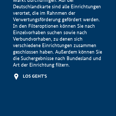
Markt durchdringen. Auf der
Deutschlandkarte sind alle Einrichtungen
verortet, die im Rahnmen der
Verwertungsförderung gefördert werden.
In den Filteroptionen können Sie nach
Einzelvorhaben suchen sowie nach
Verbundvorhaben, zu denen sich
verschiedene Einrichtungen zusammen
geschlossen haben. Außerdem können Sie
die Suchergebnisse nach Bundesland und
Art der Einrichtung filtern.
+
LOS GEHT'S
−
Impressum
Datenschutzerklärung und Haftungsausschluss
100 km
© Geobasis-DE / BKG 2015
BMWE, 2026 ©