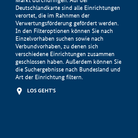
Markt durchdringen. Auf der
Deutschlandkarte sind alle Einrichtungen
verortet, die im Rahnmen der
Verwertungsförderung gefördert werden.
In den Filteroptionen können Sie nach
Einzelvorhaben suchen sowie nach
Verbundvorhaben, zu denen sich
verschiedene Einrichtungen zusammen
geschlossen haben. Außerdem können Sie
die Suchergebnisse nach Bundesland und
Art der Einrichtung filtern.
+
LOS GEHT'S
−
Impressum
Datenschutzerklärung und Haftungsausschluss
100 km
© Geobasis-DE / BKG 2015
BMWE, 2026 ©