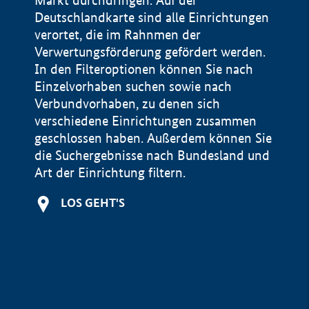
Markt durchdringen. Auf der
Deutschlandkarte sind alle Einrichtungen
verortet, die im Rahnmen der
Verwertungsförderung gefördert werden.
In den Filteroptionen können Sie nach
Einzelvorhaben suchen sowie nach
Verbundvorhaben, zu denen sich
verschiedene Einrichtungen zusammen
geschlossen haben. Außerdem können Sie
die Suchergebnisse nach Bundesland und
Art der Einrichtung filtern.
+
LOS GEHT'S
−
Impressum
Datenschutzerklärung und Haftungsausschluss
100 km
© Geobasis-DE / BKG 2015
BMWE, 2026 ©