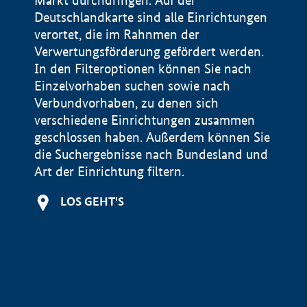
Markt durchdringen. Auf der
Deutschlandkarte sind alle Einrichtungen
verortet, die im Rahnmen der
Verwertungsförderung gefördert werden.
In den Filteroptionen können Sie nach
Einzelvorhaben suchen sowie nach
Verbundvorhaben, zu denen sich
verschiedene Einrichtungen zusammen
geschlossen haben. Außerdem können Sie
die Suchergebnisse nach Bundesland und
Art der Einrichtung filtern.
+
LOS GEHT'S
−
Impressum
Datenschutzerklärung und Haftungsausschluss
100 km
© Geobasis-DE / BKG 2015
BMWE, 2026 ©