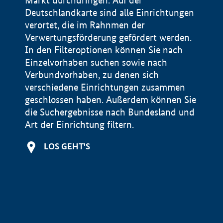
Markt durchdringen. Auf der
Deutschlandkarte sind alle Einrichtungen
verortet, die im Rahnmen der
Verwertungsförderung gefördert werden.
In den Filteroptionen können Sie nach
Einzelvorhaben suchen sowie nach
Verbundvorhaben, zu denen sich
verschiedene Einrichtungen zusammen
geschlossen haben. Außerdem können Sie
die Suchergebnisse nach Bundesland und
Art der Einrichtung filtern.
+
LOS GEHT'S
−
Impressum
Datenschutzerklärung und Haftungsausschluss
100 km
© Geobasis-DE / BKG 2015
BMWE, 2026 ©