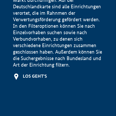
Markt durchdringen. Auf der
Deutschlandkarte sind alle Einrichtungen
verortet, die im Rahnmen der
Verwertungsförderung gefördert werden.
In den Filteroptionen können Sie nach
Einzelvorhaben suchen sowie nach
Verbundvorhaben, zu denen sich
verschiedene Einrichtungen zusammen
geschlossen haben. Außerdem können Sie
die Suchergebnisse nach Bundesland und
Art der Einrichtung filtern.
+
LOS GEHT'S
−
Impressum
Datenschutzerklärung und Haftungsausschluss
100 km
© Geobasis-DE / BKG 2015
BMWE, 2026 ©