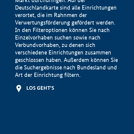
Markt durchdringen. Auf der
Deutschlandkarte sind alle Einrichtungen
verortet, die im Rahnmen der
Verwertungsförderung gefördert werden.
In den Filteroptionen können Sie nach
Einzelvorhaben suchen sowie nach
Verbundvorhaben, zu denen sich
verschiedene Einrichtungen zusammen
geschlossen haben. Außerdem können Sie
die Suchergebnisse nach Bundesland und
Art der Einrichtung filtern.
+
LOS GEHT'S
−
Impressum
Datenschutzerklärung und Haftungsausschluss
100 km
© Geobasis-DE / BKG 2015
BMWE, 2026 ©