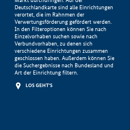
Markt durchdringen. Auf der
Deutschlandkarte sind alle Einrichtungen
verortet, die im Rahnmen der
Verwertungsförderung gefördert werden.
In den Filteroptionen können Sie nach
Einzelvorhaben suchen sowie nach
Verbundvorhaben, zu denen sich
verschiedene Einrichtungen zusammen
geschlossen haben. Außerdem können Sie
die Suchergebnisse nach Bundesland und
Art der Einrichtung filtern.
+
LOS GEHT'S
−
Impressum
Datenschutzerklärung und Haftungsausschluss
100 km
© Geobasis-DE / BKG 2015
BMWE, 2026 ©