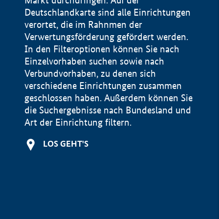
Markt durchdringen. Auf der
Deutschlandkarte sind alle Einrichtungen
verortet, die im Rahnmen der
Verwertungsförderung gefördert werden.
In den Filteroptionen können Sie nach
Einzelvorhaben suchen sowie nach
Verbundvorhaben, zu denen sich
verschiedene Einrichtungen zusammen
geschlossen haben. Außerdem können Sie
die Suchergebnisse nach Bundesland und
Art der Einrichtung filtern.
+
LOS GEHT'S
−
Impressum
Datenschutzerklärung und Haftungsausschluss
100 km
© Geobasis-DE / BKG 2015
BMWE, 2026 ©