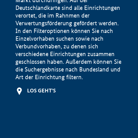
Markt durchdringen. Auf der
Deutschlandkarte sind alle Einrichtungen
verortet, die im Rahnmen der
Verwertungsförderung gefördert werden.
In den Filteroptionen können Sie nach
Einzelvorhaben suchen sowie nach
Verbundvorhaben, zu denen sich
verschiedene Einrichtungen zusammen
geschlossen haben. Außerdem können Sie
die Suchergebnisse nach Bundesland und
Art der Einrichtung filtern.
+
LOS GEHT'S
−
Impressum
Datenschutzerklärung und Haftungsausschluss
100 km
© Geobasis-DE / BKG 2015
BMWE, 2026 ©