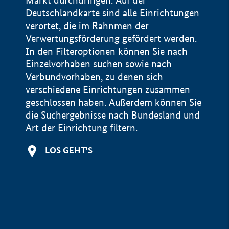
Markt durchdringen. Auf der
Deutschlandkarte sind alle Einrichtungen
verortet, die im Rahnmen der
Verwertungsförderung gefördert werden.
In den Filteroptionen können Sie nach
Einzelvorhaben suchen sowie nach
Verbundvorhaben, zu denen sich
verschiedene Einrichtungen zusammen
geschlossen haben. Außerdem können Sie
die Suchergebnisse nach Bundesland und
Art der Einrichtung filtern.
+
LOS GEHT'S
−
Impressum
Datenschutzerklärung und Haftungsausschluss
100 km
© Geobasis-DE / BKG 2015
BMWE, 2026 ©