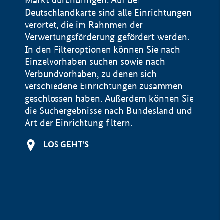
Markt durchdringen. Auf der
Deutschlandkarte sind alle Einrichtungen
verortet, die im Rahnmen der
Verwertungsförderung gefördert werden.
In den Filteroptionen können Sie nach
Einzelvorhaben suchen sowie nach
Verbundvorhaben, zu denen sich
verschiedene Einrichtungen zusammen
geschlossen haben. Außerdem können Sie
die Suchergebnisse nach Bundesland und
Art der Einrichtung filtern.
+
LOS GEHT'S
−
Impressum
Datenschutzerklärung und Haftungsausschluss
100 km
© Geobasis-DE / BKG 2015
BMWE, 2026 ©