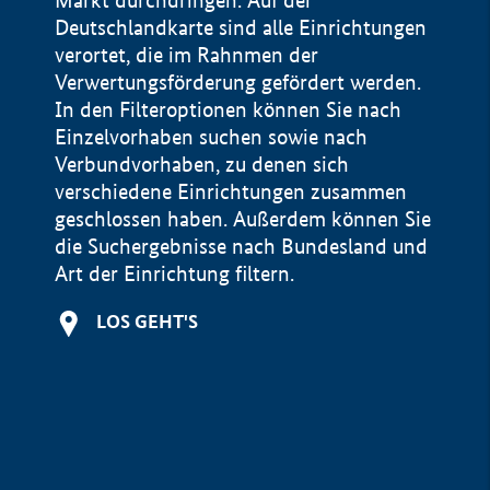
Markt durchdringen. Auf der
Deutschlandkarte sind alle Einrichtungen
verortet, die im Rahnmen der
Verwertungsförderung gefördert werden.
In den Filteroptionen können Sie nach
Einzelvorhaben suchen sowie nach
Verbundvorhaben, zu denen sich
verschiedene Einrichtungen zusammen
geschlossen haben. Außerdem können Sie
die Suchergebnisse nach Bundesland und
Art der Einrichtung filtern.
+
LOS GEHT'S
−
Impressum
Datenschutzerklärung und Haftungsausschluss
100 km
© Geobasis-DE / BKG 2015
BMWE, 2026 ©