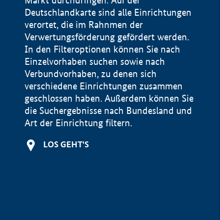
Markt durchdringen. Auf der
Deutschlandkarte sind alle Einrichtungen
verortet, die im Rahnmen der
Verwertungsförderung gefördert werden.
In den Filteroptionen können Sie nach
Einzelvorhaben suchen sowie nach
Verbundvorhaben, zu denen sich
verschiedene Einrichtungen zusammen
geschlossen haben. Außerdem können Sie
die Suchergebnisse nach Bundesland und
Art der Einrichtung filtern.
+
LOS GEHT'S
−
Impressum
Datenschutzerklärung und Haftungsausschluss
100 km
© Geobasis-DE / BKG 2015
BMWE, 2026 ©