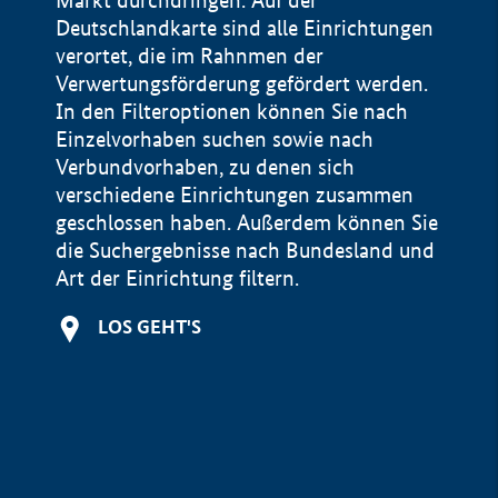
Markt durchdringen. Auf der
Deutschlandkarte sind alle Einrichtungen
verortet, die im Rahnmen der
Verwertungsförderung gefördert werden.
In den Filteroptionen können Sie nach
Einzelvorhaben suchen sowie nach
Verbundvorhaben, zu denen sich
verschiedene Einrichtungen zusammen
geschlossen haben. Außerdem können Sie
die Suchergebnisse nach Bundesland und
Art der Einrichtung filtern.
+
LOS GEHT'S
−
Impressum
Datenschutzerklärung und Haftungsausschluss
100 km
© Geobasis-DE / BKG 2015
BMWE, 2026 ©