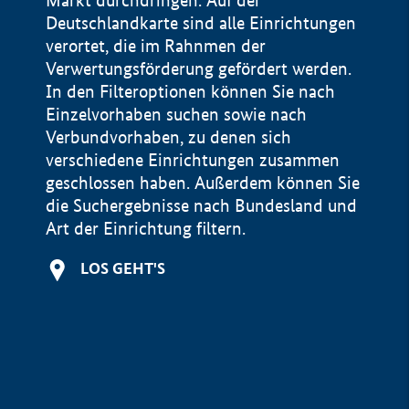
Markt durchdringen. Auf der
Deutschlandkarte sind alle Einrichtungen
verortet, die im Rahnmen der
Verwertungsförderung gefördert werden.
In den Filteroptionen können Sie nach
Einzelvorhaben suchen sowie nach
Verbundvorhaben, zu denen sich
verschiedene Einrichtungen zusammen
geschlossen haben. Außerdem können Sie
die Suchergebnisse nach Bundesland und
Art der Einrichtung filtern.
+
LOS GEHT'S
−
Impressum
Datenschutzerklärung und Haftungsausschluss
100 km
© Geobasis-DE / BKG 2015
BMWE, 2026 ©