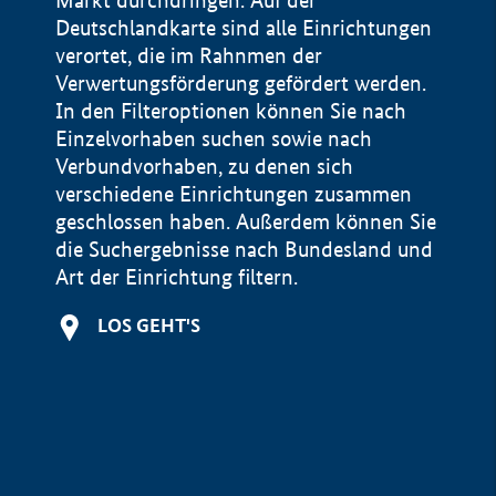
Markt durchdringen. Auf der
Deutschlandkarte sind alle Einrichtungen
verortet, die im Rahnmen der
Verwertungsförderung gefördert werden.
In den Filteroptionen können Sie nach
Einzelvorhaben suchen sowie nach
Verbundvorhaben, zu denen sich
verschiedene Einrichtungen zusammen
geschlossen haben. Außerdem können Sie
die Suchergebnisse nach Bundesland und
Art der Einrichtung filtern.
+
LOS GEHT'S
−
Impressum
Datenschutzerklärung und Haftungsausschluss
100 km
© Geobasis-DE / BKG 2015
BMWE, 2026 ©